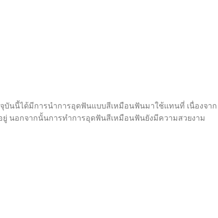
จจุบันนี้ได้มีการนำการอุดฟันแบบสีเหมือนฟันมาใช้แทนที่ เนื่องจาก
ยู่ นอกจากนั้นการทำการอุดฟันสีเหมือนฟันยังมีความสวยงาม