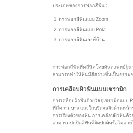
ประเภทของการฟอกสีฟัน :
การฟอกสีฟันแบบ Zoom
การฟอกสีฟันแบบ Pola
การฟอกสีฟันเองที่บ้าน
การฟอกสีฟันที่คลีนิคโดยทันตแพทย์ผู้
สามารถทำให้ฟันมีสีสว่างขึ้นเป็นธรรมชาติ
การเคลือบผิวฟันแบบเซรามิก
การเคลือบผิวฟันด้วยวัสดุเซรามิกแบบ Po
ที่มีความบาง และใสบริเวณผิวด้านหน้า
การเรียงตัวของฟัน การเคลือบผิวฟันด้วยว
สามารถปกปิดสีฟันที่ผิดปกติหรือไม่สวย