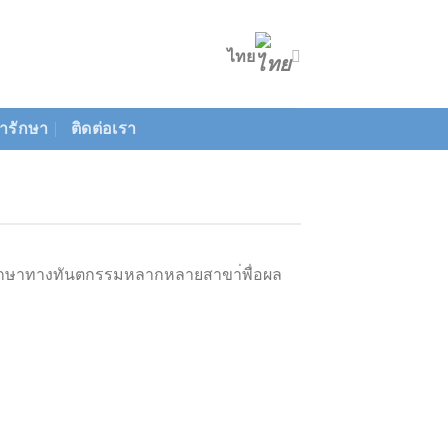
ไทย
่ารักษา
ติดต่อเรา
รรักษาทางทันตกรรมหลากหลายสาขา่พื่อผล