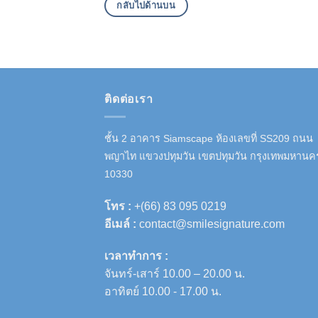
กลับไปด้านบน
ติดต่อเรา
ชั้น 2 อาคาร Siamscape ห้องเลขที่ SS209 ถนน
พญาไท แขวงปทุมวัน เขตปทุมวัน กรุงเทพมหานค
10330
โทร :
+(66) 83 095 0219
อีเมล์ :
contact@smilesignature.com
เวลาทำการ :
จันทร์-เสาร์ 10.00 – 20.00 น.
อาทิตย์ 10.00 - 17.00 น.