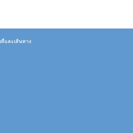
ที่และเส้นทาง